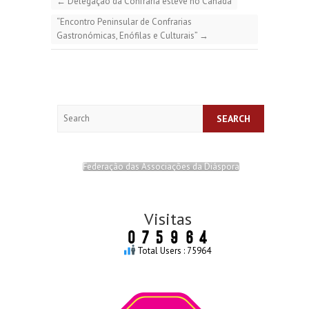
←
Delegação da Confraria esteve no Canadá
“Encontro Peninsular de Confrarias
Gastronómicas, Enófilas e Culturais”
→
Search
Federação das Associações da Diáspora
Visitas
Total Users : 75964