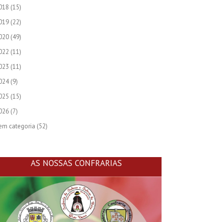
018
(15)
019
(22)
020
(49)
022
(11)
023
(11)
024
(9)
025
(15)
026
(7)
em categoria
(52)
AS NOSSAS CONFRARIAS