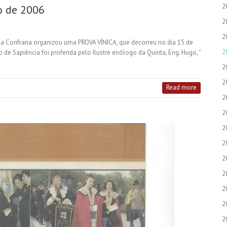
2
o de 2006
2
2
 Confraria organizou uma PROVA VÍNICA, que decorreu no dia 15 de
2
 de Sapiência foi proferida pelo Ilustre enólogo da Quinta, Eng. Hugo, ”
2
2
Read more
2
2
2
2
2
2
2
2
2