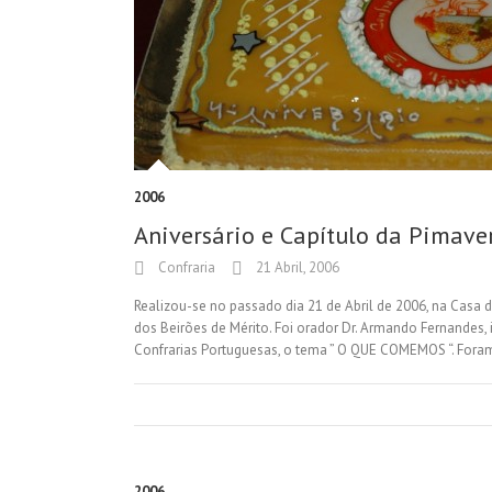
2006
Aniversário e Capítulo da Pimave
Confraria
21 Abril, 2006
Realizou-se no passado dia 21 de Abril de 2006, na Casa 
dos Beirões de Mérito. Foi orador Dr. Armando Fernandes, 
Confrarias Portuguesas, o tema ” O QUE COMEMOS “. Fora
2006