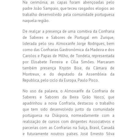
Na cerimónia, as capas foram abençoadas pelo
padre João Sampaio, que teceu rasgados elogios ao
trabalho desenvolvido pela comunidade portuguesa
naquela região.
De realçar a presença de uma comitiva da Confraria
de Saberes e Sabores de Portugal em Zurique,
liderada pelo seu Almoxarife Jorge Rodrigues, bem
como das Confrarias Gastronómica da Madeira e dos
Carolos e Papas de Milho, de Tondela, representada
por Elisabete Ferreira e Cília Simões. Marcaram
também presença Krystin Bise, da Câmara de
Montreux, e do deputado da Assembleia da
Republica, pelo ciclo da Europa, Paulo Pisco.
No uso da palavra, o Almoxarife da Confraria de
Saberes e Sabores da Beira ‘Grão Vasco’, que
apadrinhou a nova Confraria, destacou o trabalho
que tem sido desenvolvido junto da comunidade
portuguesa na Diáspora, nomeadamente com a
realização de cursos com dirigentes Associativos e
parcerias com as Confrarias na Suíça, Brasil, Canadá
e futuramente noutros países. José Ernesto Silva