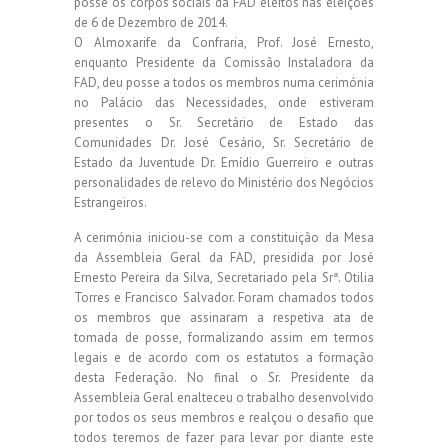
posse os corpos sociais da FAD eleitos nas eleições
de 6 de Dezembro de 2014.
O Almoxarife da Confraria, Prof. José Ernesto,
enquanto Presidente da Comissão Instaladora da
FAD, deu posse a todos os membros numa cerimónia
no Palácio das Necessidades, onde estiveram
presentes o Sr. Secretário de Estado das
Comunidades Dr. José Cesário, Sr. Secretário de
Estado da Juventude Dr. Emídio Guerreiro e outras
personalidades de relevo do Ministério dos Negócios
Estrangeiros.
A cerimónia iniciou-se com a constituição da Mesa
da Assembleia Geral da FAD, presidida por José
Ernesto Pereira da Silva, Secretariado pela Srª. Otilia
Torres e Francisco Salvador. Foram chamados todos
os membros que assinaram a respetiva ata de
tomada de posse, formalizando assim em termos
legais e de acordo com os estatutos a formação
desta Federação. No final o Sr. Presidente da
Assembleia Geral enalteceu o trabalho desenvolvido
por todos os seus membros e realçou o desafio que
todos teremos de fazer para levar por diante este