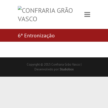
6ª Entronização
Copyright © 2015 Confraria Grão Vasco |
Desenvolvido por:
Studiobox