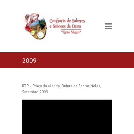
2009
RTP – Praça da Alegria, Quinta de Santar, Nelas,
Setembro 2009