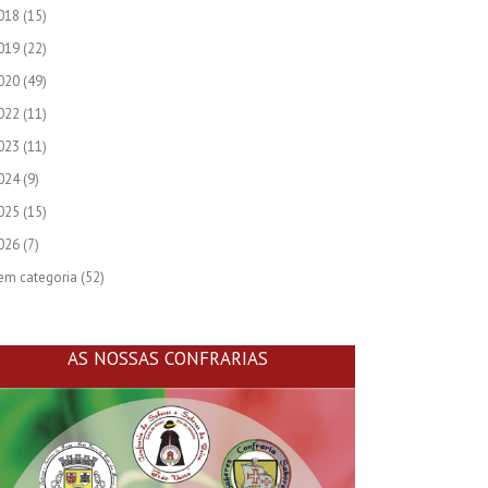
018
(15)
019
(22)
020
(49)
022
(11)
023
(11)
024
(9)
025
(15)
026
(7)
em categoria
(52)
AS NOSSAS CONFRARIAS