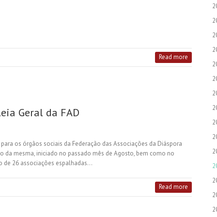
2
2
2
2
Read more
2
2
2
2
leia Geral da FAD
2
2
 para os órgãos sociais da Federação das Associações da Diáspora
2
ação da mesma, iniciado no passado mês de Agosto, bem como no
so de 26 associações espalhadas…
2
2
Read more
2
2