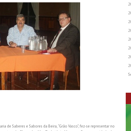
2
2
2
2
2
2
2
2
S
ia de Saberes e Sabores da Beira, “Grão Vasco”, fez-se representar no