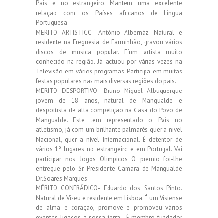
Pais e no estrangeiro. Mantem uma excelente
relaçao com os Países africanos de Lingua
Portuguesa
MERITO ARTISTICO- António Albernáz. Natural e
residente na Freguesia de Farminhão, gravou vários
discos de musica popular. E´um artista muito
conhecido na região. Já actuou por várias vezes na
Televisão em vários programas. Participa em muitas
festas populares nas mais diversas regiões do pais.
MERITO DESPORTIVO- Bruno Miguel Albuquerque
jovem de 18 anos, natural de Mangualde e
desportista de alta competiçao na Casa do Povo de
Mangualde. Este tem representado o País no
atletismo, já com um brilhante palmarés quer a nivel
Nacional, quer a nível Internacional. É detentor de
vários 1º lugares no estrangeiro e em Portugal. Vai
participar nos Jogos Olimpicos O premio foi-lhe
entregue pelo Sr. Presidente Camara de Mangualde
Dr.Soares Marques
MÉRITO CONFRÁDICO- Eduardo dos Santos Pinto.
Natural de Viseu e residente em Lisboa. É um Visiense
de alma e coraçao, promove e promoveu vários
eventos ligados a nossa terra . É membro fundador