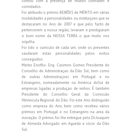
contou com a presença de muitos confrades e
convidados.
Foi atribuido o prémio BEIRÕES de MÉRITO em várias
modalidades a personalidades ou instituiçoes que se
destacaram no Ano de 2007 e que pelo facto de
pertencerem a nossa região, levaram e prestigiaram
o bom nome da NOSSA TERRA o que muito nos
orgulha.
Foi lido o curriculo de cada um, onde os presentes
saudaram estas personalidades pelos exitos
conseguidos.
Merito Enofilo- Eng. Casimiro Gomes Presidente do
Conselho de Administraçao da Dão Sul, bem como
de outras Administraçoes em Portugal e no
Estrangeiro, nomeadamente na América doSul de
empresas ligadas a produçao de vinhos. É também
Presidente do Conselho Geral da Comissão
Vitivinicula Regional do Dão. Foi este Ano distinguido
como empresa do Ano, bem como recebeu vários
prémios em Portugal e no Estrangeiro na area da
inovação. O prémio foi-lhe entregue pelo Dr.Joaquim
de Almeida Advogado em Agueda e sócio da Dão
Sul.