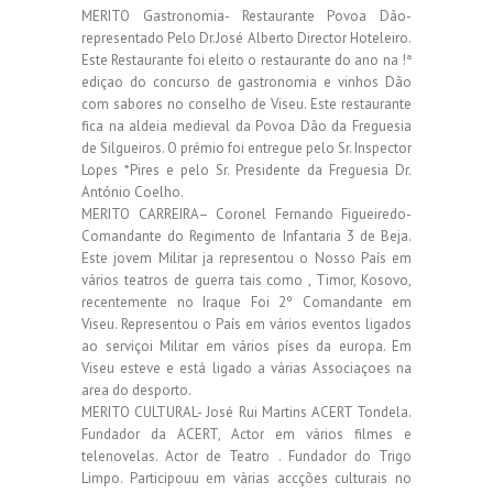
MERITO Gastronomia- Restaurante Povoa Dão-
representado Pelo Dr.José Alberto Director Hoteleiro.
Este Restaurante foi eleito o restaurante do ano na !ª
ediçao do concurso de gastronomia e vinhos Dão
com sabores no conselho de Viseu. Este restaurante
fica na aldeia medieval da Povoa Dão da Freguesia
de Silgueiros. O prémio foi entregue pelo Sr. Inspector
Lopes *Pires e pelo Sr. Presidente da Freguesia Dr.
António Coelho.
MERITO CARREIRA– Coronel Fernando Figueiredo-
Comandante do Regimento de Infantaria 3 de Beja.
Este jovem Militar ja representou o Nosso País em
vários teatros de guerra tais como , Timor, Kosovo,
recentemente no Iraque Foi 2º Comandante em
Viseu. Representou o País em vários eventos ligados
ao serviçoi Militar em vários píses da europa. Em
Viseu esteve e está ligado a várias Associaçoes na
area do desporto.
MERITO CULTURAL- José Rui Martins ACERT Tondela.
Fundador da ACERT, Actor em vários filmes e
telenovelas. Actor de Teatro . Fundador do Trigo
Limpo. Participouu em vàrias accções culturais no