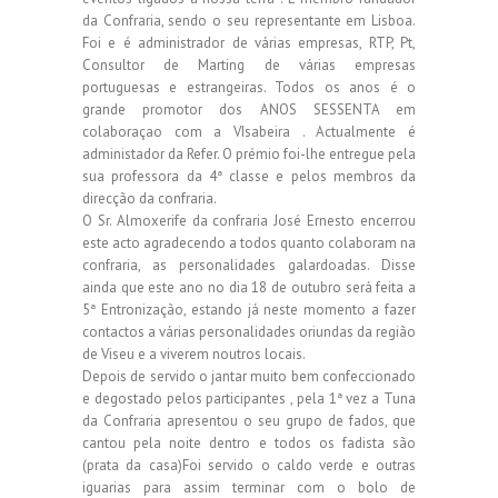
da Confraria, sendo o seu representante em Lisboa.
Foi e é administrador de várias empresas, RTP, Pt,
Consultor de Marting de várias empresas
portuguesas e estrangeiras. Todos os anos é o
grande promotor dos ANOS SESSENTA em
colaboraçao com a VIsabeira . Actualmente é
administador da Refer. O prémio foi-lhe entregue pela
sua professora da 4ª classe e pelos membros da
direcção da confraria.
O Sr. Almoxerife da confraria José Ernesto encerrou
este acto agradecendo a todos quanto colaboram na
confraria, as personalidades galardoadas. Disse
ainda que este ano no dia 18 de outubro será feita a
5ª Entronização, estando já neste momento a fazer
contactos a várias personalidades oriundas da região
de Viseu e a viverem noutros locais.
Depois de servido o jantar muito bem confeccionado
e degostado pelos participantes , pela 1ª vez a Tuna
da Confraria apresentou o seu grupo de fados, que
cantou pela noite dentro e todos os fadista são
(prata da casa)Foi servido o caldo verde e outras
iguarias para assim terminar com o bolo de