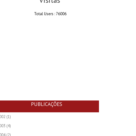
Visitas
Total Users : 76006
PUBLICAÇÕES
002
(1)
003
(4)
004
(2)