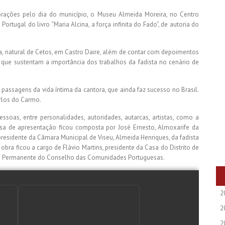
ações pelo dia do município, o Museu Almeida Moreira, no Centro
ortugal do livro “Maria Alcina, a força infinita do Fado”, de autoria do
ina, natural de Cetos, em Castro Daire, além de contar com depoimentos
 que sustentam a importância dos trabalhos da fadista no cenário de
assagens da vida íntima da cantora, que ainda faz sucesso no Brasil.
rlos do Carmo.
oas, entre personalidades, autoridades, autarcas, artistas, como a
esa de apresentação ficou composta por José Ernesto, Almoxarife da
presidente da Câmara Municipal de Viseu, Almeida Henriques, da fadista
 obra ficou a cargo de Flávio Martins, presidente da Casa do Distrito de
ho Permanente do Conselho das Comunidades Portuguesas.
2
2
2