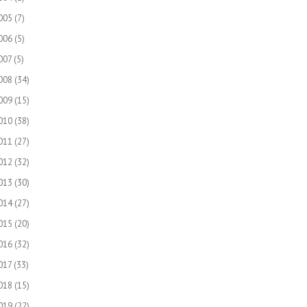
005
(7)
006
(5)
007
(5)
008
(34)
009
(15)
010
(38)
011
(27)
012
(32)
013
(30)
014
(27)
015
(20)
016
(32)
017
(33)
018
(15)
019
(22)