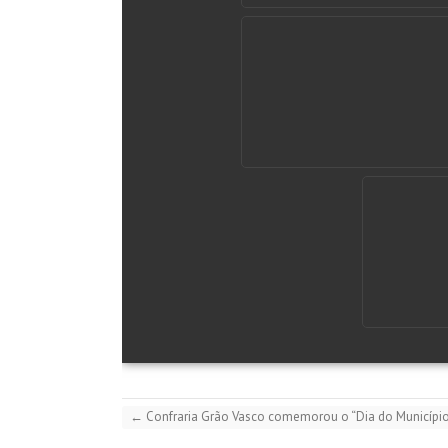
←
Confraria Grão Vasco comemorou o “Dia do Município