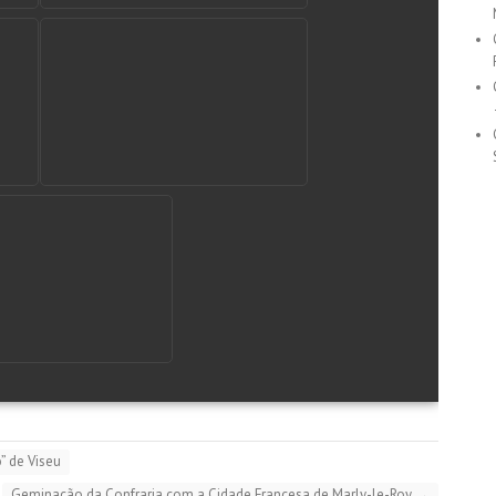
” de Viseu
Geminação da Confraria com a Cidade Francesa de Marly-le-Roy
→