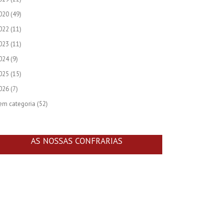
020
(49)
022
(11)
023
(11)
024
(9)
025
(15)
026
(7)
em categoria
(52)
AS NOSSAS CONFRARIAS