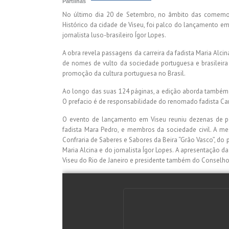
Partilhas
No último dia 20 de Setembro, no âmbito das comemor
Histórico da cidade de Viseu, foi palco do lançamento em P
jornalista luso-brasileiro Ígor Lopes.
A obra revela passagens da carreira da fadista Maria Alc
de nomes de vulto da sociedade portuguesa e brasileira
promoção da cultura portuguesa no Brasil.
Ao longo das suas 124 páginas, a edição aborda também p
O prefacio é de responsabilidade do renomado fadista Ca
O evento de lançamento em Viseu reuniu dezenas de pess
fadista Mara Pedro, e membros da sociedade civil. A m
Confraria de Saberes e Sabores da Beira “Grão Vasco”, do 
Maria Alcina e do jornalista Ígor Lopes. A apresentação da
Viseu do Rio de Janeiro e presidente também do Consel