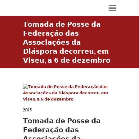
𝗧𝗼𝗺𝗮𝗱𝗮 𝗱𝗲 𝗣𝗼𝘀𝘀𝗲 𝗱𝗮
𝗙𝗲𝗱𝗲𝗿𝗮𝗰̧𝗮̃𝗼 𝗱𝗮𝘀
𝗔𝘀𝘀𝗼𝗰𝗶𝗮𝗰̧𝗼̃𝗲𝘀 𝗱𝗮
𝗗𝗶𝗮́𝘀𝗽𝗼𝗿𝗮 𝗱𝗲𝗰𝗼𝗿𝗿𝗲𝘂, 𝗲𝗺
𝗩𝗶𝘀𝗲𝘂, 𝗮 𝟲 𝗱𝗲 𝗱𝗲𝘇𝗲𝗺𝗯𝗿𝗼
2025
𝗧𝗼𝗺𝗮𝗱𝗮 𝗱𝗲 𝗣𝗼𝘀𝘀𝗲 𝗱𝗮
𝗙𝗲𝗱𝗲𝗿𝗮𝗰̧𝗮̃𝗼 𝗱𝗮𝘀
𝗔𝘀𝘀𝗼𝗰𝗶𝗮𝗰̧𝗼̃𝗲𝘀 𝗱𝗮