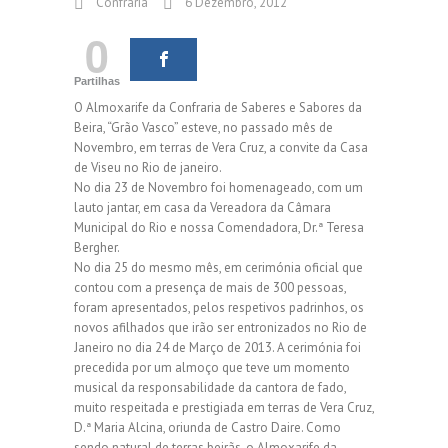
Confraria
6 Dezembro, 2012
0
Partilhas
O Almoxarife da Confraria de Saberes e Sabores da
Beira, “Grão Vasco” esteve, no passado mês de
Novembro, em terras de Vera Cruz, a convite da Casa
de Viseu no Rio de janeiro.
No dia 23 de Novembro foi homenageado, com um
lauto jantar, em casa da Vereadora da Câmara
Municipal do Rio e nossa Comendadora, Dr.ª Teresa
Bergher.
No dia 25 do mesmo mês, em cerimónia oficial que
contou com a presença de mais de 300 pessoas,
foram apresentados, pelos respetivos padrinhos, os
novos afilhados que irão ser entronizados no Rio de
Janeiro no dia 24 de Março de 2013. A cerimónia foi
precedida por um almoço que teve um momento
musical da responsabilidade da cantora de fado,
muito respeitada e prestigiada em terras de Vera Cruz,
D.ª Maria Alcina, oriunda de Castro Daire. Como
sendo natural de terras beirãs, o Almoxarife da