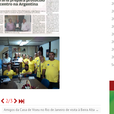
2
2
2
2
2
2
2
2
S
2/3
Amigos da Casa de Viseu no Rio de Janeiro de visita à Beira Alta
→