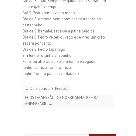
Até ao S. João, sempre de gabão; e do S. João em
diante gabão sempre
Até S. Pedro tem o vinho medo
Dia de S. António, vêm dormir as castanhas ao
castanheiro
Dia de S. Barnabé, seca-se a palha pelo pé
Dia de S. Pedro vê teu olivedo e se vires um grão
espera por cento
Dia de S. Pedro tapa rego
Em Junho foicinha em punho
Feno, ou alto ou baixo, em Junho é cegado
Junho calmoso, ano formoso
Junho floreiro paraíso verdadeiro
←
De S. João a S. Pedro…
ECOS DA SESSÃO DO NOBRE SENADO E 8.º
ANIVERSÁRIO
→