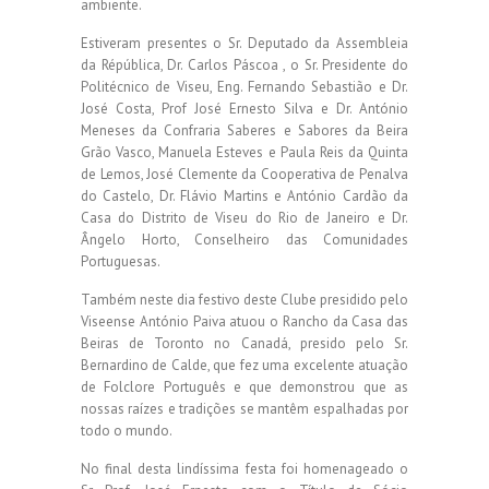
ambiente.
Estiveram presentes o Sr. Deputado da Assembleia
da Répública, Dr. Carlos Páscoa , o Sr. Presidente do
Politécnico de Viseu, Eng. Fernando Sebastião e Dr.
José Costa, Prof José Ernesto Silva e Dr. António
Meneses da Confraria Saberes e Sabores da Beira
Grão Vasco, Manuela Esteves e Paula Reis da Quinta
de Lemos, José Clemente da Cooperativa de Penalva
do Castelo, Dr. Flávio Martins e António Cardão da
Casa do Distrito de Viseu do Rio de Janeiro e Dr.
Ângelo Horto, Conselheiro das Comunidades
Portuguesas.
Também neste dia festivo deste Clube presidido pelo
Viseense António Paiva atuou o Rancho da Casa das
Beiras de Toronto no Canadá, presido pelo Sr.
Bernardino de Calde, que fez uma excelente atuação
de Folclore Português e que demonstrou que as
nossas raízes e tradições se mantêm espalhadas por
todo o mundo.
No final desta lindíssima festa foi homenageado o