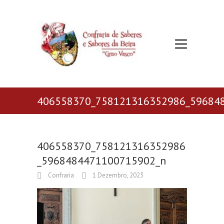
406558370_758121316352986_59684
406558370_758121316352986
_5968484471100715902_n
Confraria
1 Dezembro, 2023