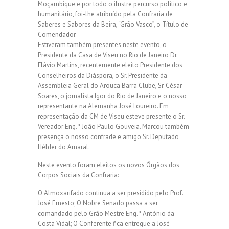
Moçambique e por todo o ilustre percurso político e
humanitário, foi-lhe atribuído pela Confraria de
Saberes e Sabores da Beira, “Grão Vasco”, o Título de
Comendador.
Estiveram também presentes neste evento, o
Presidente da Casa de Viseu no Rio de Janeiro Dr.
Flávio Martins, recentemente eleito Presidente dos
Conselheiros da Diáspora, o Sr. Presidente da
Assembleia Geral do Arouca Barra Clube, Sr. César
Soares, o jornalista Igor do Rio de Janeiro e o nosso
representante na Alemanha José Loureiro. Em
representação da CM de Viseu esteve presente o Sr.
Vereador Eng.º João Paulo Gouveia. Marcou também
presença o nosso confrade e amigo Sr. Deputado
Hélder do Amaral.
Neste evento foram eleitos os novos Órgãos dos
Corpos Sociais da Confraria:
O Almoxarifado continua a ser presidido pelo Prof.
José Ernesto; O Nobre Senado passa a ser
comandado pelo Grão Mestre Eng.º António da
Costa Vidal; O Conferente fica entregue a José