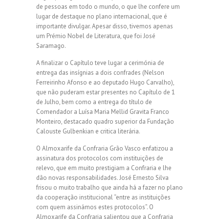
de pessoas em todo o mundo, o que lhe confere um
lugar de destaque no plano internacional, que é
importante divulgar. Apesar disso, tivemos apenas
um Prémio Nobel de Literatura, que foi José
Saramago.
A finalizar o Capítulo teve lugar a cerimónia de
entrega das insígnias a dois confrades (Nelson
Ferreirinho Afonso e ao deputado Hugo Carvalho),
que não puderam estar presentes no Capítulo de 1
de Julho, bem como a entrega do título de
Comendador a Luísa Maria Mellid Gravita Franco
Monteiro, destacado quadro superior da Fundação
Calouste Gulbenkian e critica literária.
O Almoxarife da Confraria Grão Vasco enfatizou a
assinatura dos protocolos com instituições de
relevo, que em muito prestigiam a Confraria e lhe
dão novas responsabilidades. José Ernesto Silva
frisou o muito trabalho que ainda há a fazer no plano
da cooperação institucional “entre as instituições
com quem assinámos estes protocolos”. O
Almoxarife da Confraria salientou que a Confraria