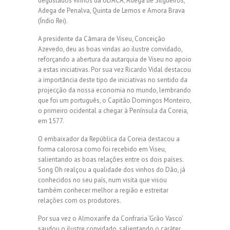
degustados vinhos da UDACA; Adega de Silgueiros,
Adega de Penalva, Quinta de Lemos e Amora Brava
(Índio Rei).
A presidente da Câmara de Viseu, Conceição
Azevedo, deu as boas vindas ao ilustre convidado,
reforçando a abertura da autarquia de Viseu no apoio
a estas iniciativas. Por sua vez Ricardo Vidal destacou
a importância deste tipo de iniciativas no sentido da
projecção da nossa economia no mundo, lembrando
que foi um português, o Capitão Domingos Monteiro,
o primeiro ocidental a chegar à Península da Coreia,
em 1577.
O embaixador da República da Coreia destacou a
forma calorosa como foi recebido em Viseu,
salientando as boas relações entre os dois países.
Song Oh realçou a qualidade dos vinhos do Dão, já
conhecidos no seu país, num visita que visou
também conhecer melhor a região e estreitar
relações com os produtores.
Por sua vez o Almoxarife da Confraria ‘Grão Vasco’
saudou o ilustre convidado, salientando o caráter