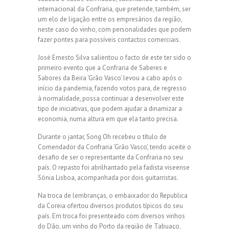
internacional da Confraria, que pretende, também, ser
um elo de ligação entre os empresários da região,
neste caso do vinho, com personalidades que podem
fazer pontes para possíveis contactos comerciais.
José Ernesto Silva salientou o facto de este ter sido o
primeiro evento que a Confraria de Saberes e
Sabores da Beira ‘Grão Vasco’ levou a cabo após o
início da pandemia, fazendo votos para, de regresso
à normalidade, possa continuar a desenvolver este
tipo de iniciativas, que podem ajudar a dinamizar a
economia, numa altura em que ela tanto precisa.
Durante o jantar, Song Oh recebeu o título de
Comendador da Confraria ‘Grão Vasco’, tendo aceite o
desafio de ser o representante da Confraria no seu
país. O repasto foi abrilhantado pela fadista viseense
Sónia Lisboa, acompanhada por dois guitarristas.
Na troca de lembranças, o embaixador do Republica
da Coreia ofertou diversos produtos típicos do seu
país. Em troca foi presenteado com diversos vinhos
do Dão, um vinho do Porto da região de Tabuaço,