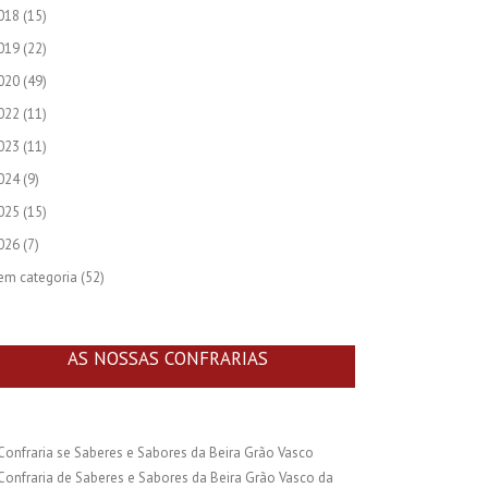
018
(15)
019
(22)
020
(49)
022
(11)
023
(11)
024
(9)
025
(15)
026
(7)
em categoria
(52)
AS NOSSAS CONFRARIAS
Confraria se Saberes e Sabores da Beira Grão Vasco
Confraria de Saberes e Sabores da Beira Grão Vasco da