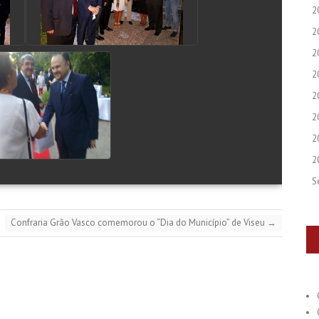
2
2
2
2
2
2
2
2
S
Confraria Grão Vasco comemorou o “Dia do Município” de Viseu
→