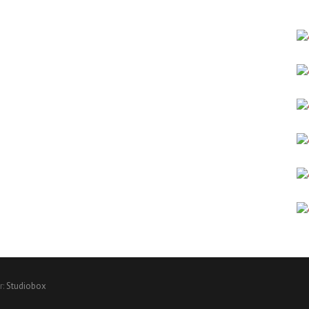
r:
Studiobox