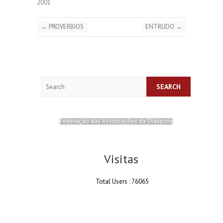
2001
←
PROVERBIOS
ENTRUDO
→
Search
Federação das Associações da Diáspora
Visitas
Total Users : 76065