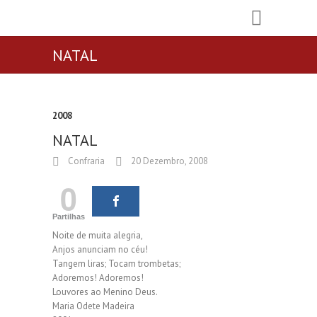
NATAL
2008
NATAL
Confraria
20 Dezembro, 2008
0
Partilhas
Noite de muita alegria,
Anjos anunciam no céu!
Tangem liras; Tocam trombetas;
Adoremos! Adoremos!
Louvores ao Menino Deus.
Maria Odete Madeira