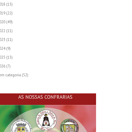
018
(15)
019
(22)
020
(49)
022
(11)
023
(11)
024
(9)
025
(15)
026
(7)
em categoria
(52)
AS NOSSAS CONFRARIAS