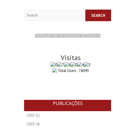
Search
Federação das Associações da Diáspora
Visitas
Total Users : 76043
PUBLICAÇÕES
2002
(1)
2003
(4)