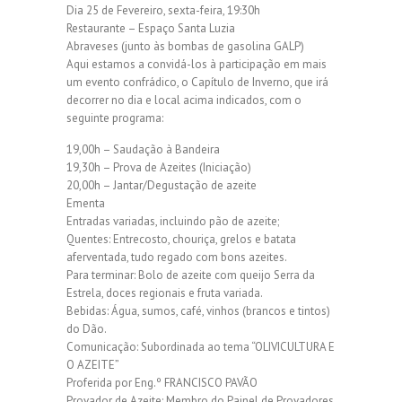
Dia 25 de Fevereiro, sexta-feira, 19:30h
Restaurante – Espaço Santa Luzia
Abraveses (junto às bombas de gasolina GALP)
Aqui estamos a convidá-los à participação em mais
um evento confrádico, o Capítulo de Inverno, que irá
decorrer no dia e local acima indicados, com o
seguinte programa:
19,00h – Saudação à Bandeira
19,30h – Prova de Azeites (Iniciação)
20,00h – Jantar/Degustação de azeite
Ementa
Entradas variadas, incluindo pão de azeite;
Quentes: Entrecosto, chouriça, grelos e batata
aferventada, tudo regado com bons azeites.
Para terminar: Bolo de azeite com queijo Serra da
Estrela, doces regionais e fruta variada.
Bebidas: Água, sumos, café, vinhos (brancos e tintos)
do Dão.
Comunicação: Subordinada ao tema “OLIVICULTURA E
O AZEITE”
Proferida por Eng.º FRANCISCO PAVÃO
Provador de Azeite; Membro do Painel de Provadores