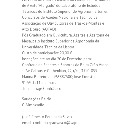
de Azeite “Alargado” do Laboratório de Estudos
Técnicos do Instituto Superior de Agronomia; Júri em
Concursos de Azeites Nacionais e Técnico da
Associação de Olivicultores de Trás-os-Montes e
Alto Douro (AOTAD)
Pós Graduado em Olivicultura, Azeites e Azeitona de
Mesa, pelo Instituto Superior de Agronomia da
Universidade Técnica de Lisboa
Custo de participação: 20,00 €
Inscrições até ao dia 20 de Fevereiro para:
Confraria de Saberes e Sabores da Beira Grão Vasco
– Av. Calouste Gulbenkian, 22, r/ch, 3510-055
Marina Barreiros – 965887580; Jose Ernesto
917601211 e e.mail.
Trazer Traje Confrádico
Saudações Beirãs
O Almoxarife
………………………………………
(José Ernesto Pereira da Silva)
email: confraria.graovasco@sapo.pt