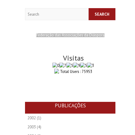
Search
Federação das Associações da Diáspora
Visitas
Total Users : 75953
PUBLICAÇÕES
2002
(1)
2003
(4)