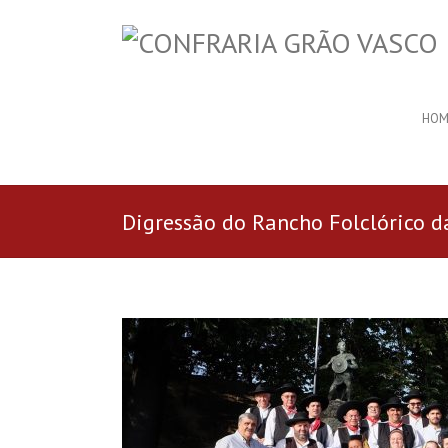
HOM
Digressão do Rancho Folclórico da