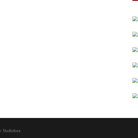
r:
Studiobox