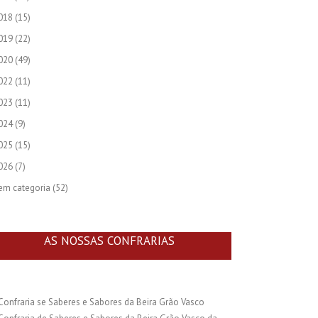
018
(15)
019
(22)
020
(49)
022
(11)
023
(11)
024
(9)
025
(15)
026
(7)
em categoria
(52)
AS NOSSAS CONFRARIAS
Confraria se Saberes e Sabores da Beira Grão Vasco