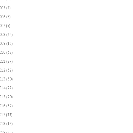
005
(7)
006
(5)
007
(5)
008
(34)
009
(15)
010
(38)
011
(27)
012
(32)
013
(30)
014
(27)
015
(20)
016
(32)
017
(33)
018
(15)
019
(22)