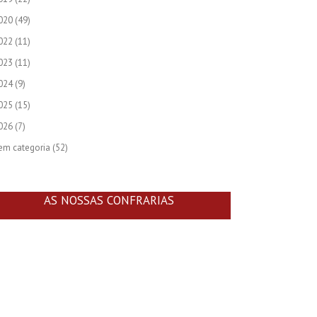
020
(49)
022
(11)
023
(11)
024
(9)
025
(15)
026
(7)
em categoria
(52)
AS NOSSAS CONFRARIAS