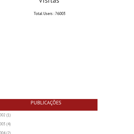
Visitas
Total Users : 76003
PUBLICAÇÕES
002
(1)
003
(4)
004
(2)