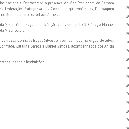
arias nacionais. Destacamos a presença do Vice-Presidente da Câmara
2
e da Federação Portuguesa das Confrarias gastronómicas, Dr. Joaquim
 no Rio de Janeiro, Sr. Nelson Almeida.
2
 da Misericórdia, seguida da bênção do evento, pelo Sr. Cónego Manuel
2
da Misericórdia.
2
 da nossa Confrade Isabel Silvestre, acompanhada no órgão de tubos
2
 Confrade, Catarina Barros e Daniel Simões, acompanhados por Anícia
2
2
rsonalidades e Instituições:
2
2
2
2
2
2
2
2