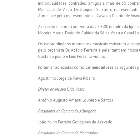
individualidades, confrades, amigos e mais de 30 confr
Municipal de Viseu, Dr. Joaquim Seixas, o representant
Almeida e pelo representante da Casa do Distrito de Viseu
A receção decorreu por volta das 10h00 no adro da Igreja
Moreira Matos, Deão do Cabido da Sé de Viseu e Capelão 
Os extraordinários momentos musicais estiveram a cargo
pelo organista Dr. Acácio Ferreira e pela, também nossa
Costa ao piano e Luís Peres no violino.
Foram entronizadas como
Comendadores
as seguintes pe
Agostinho Jorge de Paiva Ribeiro
Diretor do Museu Grão Vasco
António Augusto Amaral Loureiro e Santos
Presidente da Câmara de Albergaria
João Nuno Ferreira Gonçalves de Azevedo
Presidente da Câmara de Mangualde