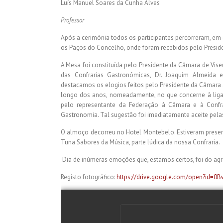
Luís Manuel Soares da Cunha Alves
Professor
Após a cerimónia todos os participantes percorreram, em c
os Paços do Concelho, onde foram recebidos pelo Preside
A Mesa foi constituída pelo Presidente da Câmara de Vis
das Confrarias Gastronómicas, Dr. Joaquim Almeida e
destacamos os elogios feitos pelo Presidente da Câmara 
longo dos anos, nomeadamente, no que concerne à lig
pelo representante da Federação à Câmara e à Confr
Gastronomia. Tal sugestão foi imediatamente aceite pelas
O almoço decorreu no Hotel Montebelo. Estiveram present
Tuna Sabores da Música, parte lúdica da nossa Confraria.
Dia de inúmeras emoções que, estamos certos, foi do agr
Registo fotográfico:
https://drive.google.com/open?id=