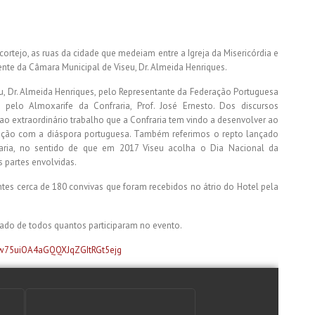
ortejo, as ruas da cidade que medeiam entre a Igreja da Misericórdia e
nte da Câmara Municipal de Viseu, Dr. Almeida Henriques.
eu, Dr. Almeida Henriques, pelo Representante da Federação Portuguesa
 pelo Almoxarife da Confraria, Prof. José Ernesto. Dos discursos
ao extraordinário trabalho que a Confraria tem vindo a desenvolver ao
ação com a diáspora portuguesa. Também referimos o repto lançado
aria, no sentido de que em 2017 Viseu acolha o Dia Nacional da
 partes envolvidas.
es cerca de 180 convivas que foram recebidos no átrio do Hotel pela
ado de todos quantos participaram no evento.
0Bw75uiOA4aGQQXJqZGItRGt5ejg