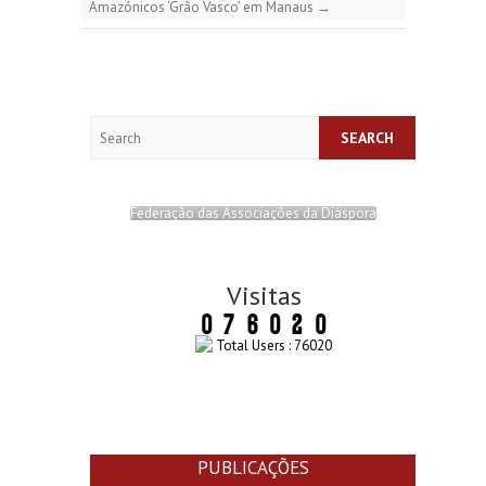
Amazónicos ‘Grão Vasco’ em Manaus
→
Search
Federação das Associações da Diáspora
Visitas
Total Users : 76020
PUBLICAÇÕES